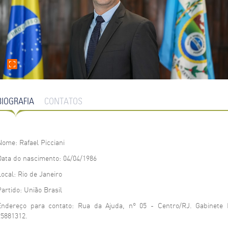
BIOGRAFIA
CONTATOS
Nome: Rafael Picciani
Data do nascimento: 04/04/1986
Local: Rio de Janeiro
Partido: União Brasil
Endereço para contato: Rua da Ajuda, nº 05 - Centro/RJ. Gabinete 
25881312.