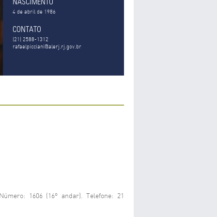
NASCIMENTO
4 de abril de 1986
CONTATO
(21) 2588-1312
rafaelpicciani@alerj.rj.gov.br
Número: 1606 (16º andar). Telefone: 21