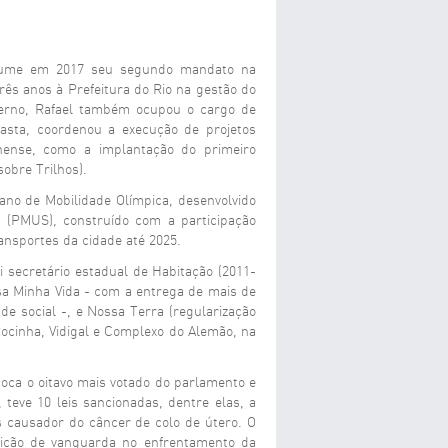
assume em 2017 seu segundo mandato na
três anos à Prefeitura do Rio na gestão do
verno, Rafael também ocupou o cargo de
pasta, coordenou a execução de projetos
inense, como a implantação do primeiro
obre Trilhos).
ano de Mobilidade Olímpica, desenvolvido
 (PMUS), construído com a participação
ansportes da cidade até 2025.
i secretário estadual de Habitação (2011-
 Minha Vida - com a entrega de mais de
de social -, e Nossa Terra (regularização
ocinha, Vidigal e Complexo do Alemão, na
oca o oitavo mais votado do parlamento e
teve 10 leis sancionadas, dentre elas, a
s causador do câncer de colo de útero. O
osição de vanguarda no enfrentamento da