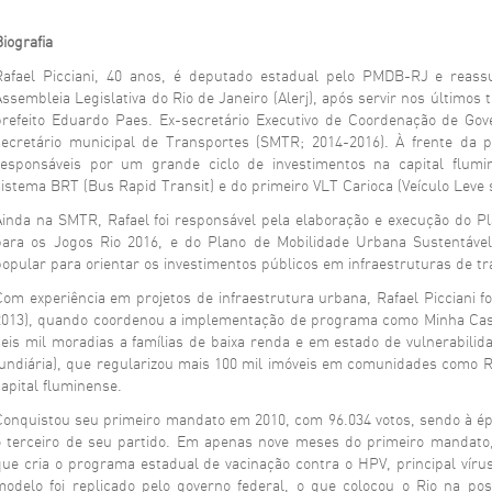
iografia
Rafael Picciani, 40 anos, é deputado estadual pelo PMDB-RJ e re
Assembleia Legislativa do Rio de Janeiro (Alerj), após servir nos últimos 
prefeito Eduardo Paes. Ex-secretário Executivo de Coordenação de Go
secretário municipal de Transportes (SMTR; 2014-2016). À frente da 
responsáveis por um grande ciclo de investimentos na capital flum
sistema BRT (Bus Rapid Transit) e do primeiro VLT Carioca (Veículo Leve s
Ainda na SMTR, Rafael foi responsável pela elaboração e execução do Pl
para os Jogos Rio 2016, e do Plano de Mobilidade Urbana Sustentável
popular para orientar os investimentos públicos em infraestruturas de tr
Com experiência em projetos de infraestrutura urbana, Rafael Picciani fo
2013), quando coordenou a implementação de programa como Minha Casa
seis mil moradias a famílias de baixa renda e em estado de vulnerabilida
fundiária), que regularizou mais 100 mil imóveis em comunidades como R
capital fluminense.
Conquistou seu primeiro mandato em 2010, com 96.034 votos, sendo à ép
o terceiro de seu partido. Em apenas nove meses do primeiro mandato, 
que cria o programa estadual de vacinação contra o HPV, principal víru
modelo foi replicado pelo governo federal, o que colocou o Rio na p