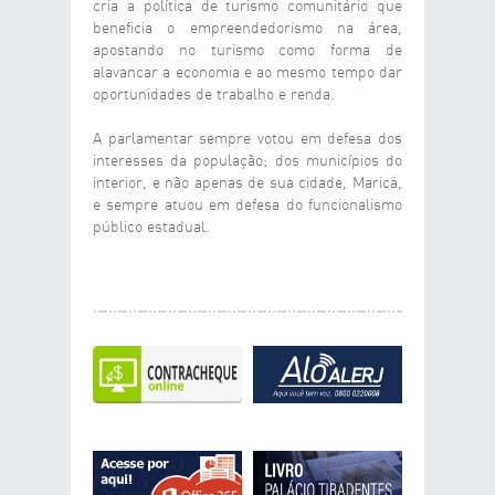
cria a política de turismo comunitário que
beneficia o empreendedorismo na área,
apostando no turismo como forma de
alavancar a economia e ao mesmo tempo dar
oportunidades de trabalho e renda.
A parlamentar sempre votou em defesa dos
interesses da população; dos municípios do
interior, e não apenas de sua cidade, Maricá,
e sempre atuou em defesa do funcionalismo
público estadual.