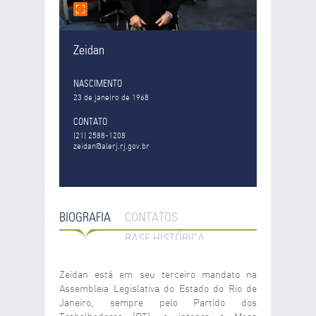
Zeidan
NASCIMENTO
23 de janeiro de 1968
CONTATO
(21) 2588-1208
zeidan@alerj.rj.gov.br
BIOGRAFIA
CONTATOS
BASE HISTÓRICA
Zeidan está em seu terceiro mandato na
Assembleia Legislativa do Estado do Rio de
Janeiro, sempre pelo Partido dos