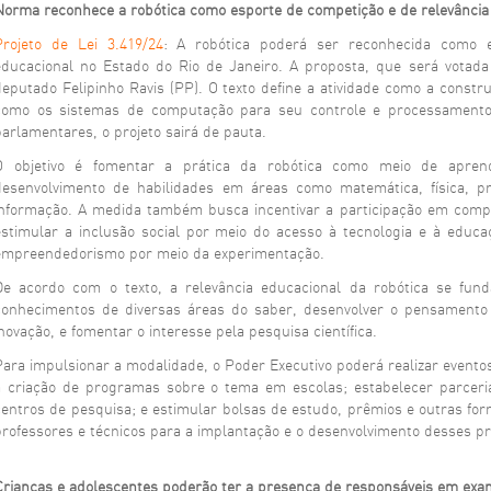
Norma reconhece a robótica como esporte de competição e de relevância
Projeto de Lei 3.419/24
: A robótica poderá ser reconhecida como e
educacional no Estado do Rio de Janeiro. A proposta, que será votada
deputado Felipinho Ravis (PP). O texto define a atividade como a const
como os sistemas de computação para seu controle e processament
parlamentares, o projeto sairá de pauta.
O objetivo é fomentar a prática da robótica como meio de aprend
desenvolvimento de habilidades em áreas como matemática, física, p
informação. A medida também busca incentivar a participação em competi
estimular a inclusão social por meio do acesso à tecnologia e à educaç
empreendedorismo por meio da experimentação.
De acordo com o texto, a relevância educacional da robótica se fu
conhecimentos de diversas áreas do saber, desenvolver o pensamento cr
inovação, e fomentar o interesse pela pesquisa científica.
Para impulsionar a modalidade, o Poder Executivo poderá realizar eventos
a criação de programas sobre o tema em escolas; estabelecer parceria
centros de pesquisa; e estimular bolsas de estudo, prêmios e outras fo
professores e técnicos para a implantação e o desenvolvimento desses 
Crianças e adolescentes poderão ter a presença de responsáveis em exa