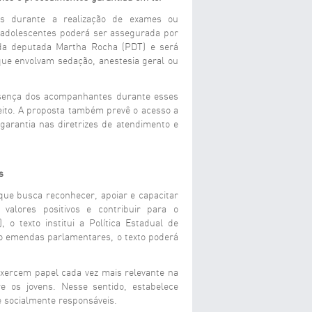
is durante a realização de exames ou
 adolescentes poderá ser assegurada por
 da deputada Martha Rocha (PDT) e será
que envolvam sedação, anestesia geral ou
esença dos acompanhantes durante esses
eito. A proposta também prevê o acesso a
garantia nas diretrizes de atendimento e
s
 que busca reconhecer, apoiar e capacitar
 valores positivos e contribuir para o
 o texto institui a Política Estadual de
ido emendas parlamentares, o texto poderá
exercem papel cada vez mais relevante na
e os jovens. Nesse sentido, estabelece
e socialmente responsáveis.