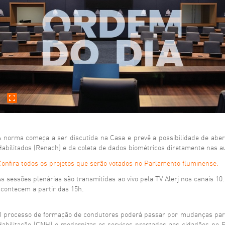
E-MAIL DO DESTINATÁRIO
DESEJA RECEBER UMA CÓPIA DA MENSAGEM?
SIM
NÃO
SEU COMENTÁRIO
A norma começa a ser discutida na Casa e prevê a possibilidade de abe
ENVIAR
LIMPAR
Habilitados (Renach) e da coleta de dados biométricos diretamente nas a
Confira todos os projetos que serão votados no Parlamento fluminense.
As sessões plenárias são transmitidas ao vivo pela TV Alerj nos canais 10
acontecem a partir das 15h.
O processo de formação de condutores poderá passar por mudanças para 