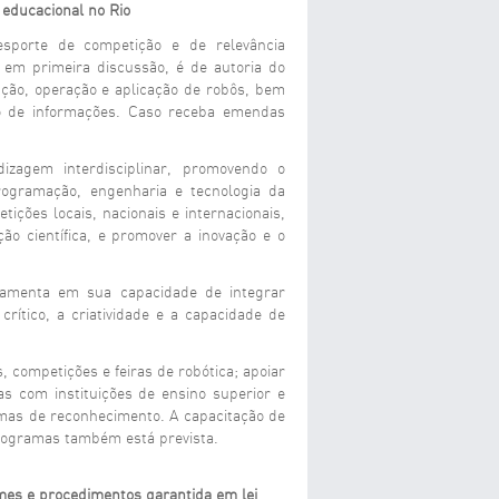
 educacional no Rio
sporte de competição e de relevância
 em primeira discussão, é de autoria do
rução, operação e aplicação de robôs, bem
o de informações. Caso receba emendas
izagem interdisciplinar, promovendo o
rogramação, engenharia e tecnologia da
ções locais, nacionais e internacionais,
ão científica, e promover a inovação e o
ndamenta em sua capacidade de integrar
ítico, a criatividade e a capacidade de
, competições e feiras de robótica; apoiar
s com instituições de ensino superior e
rmas de reconhecimento. A capacitação de
programas também está prevista.
mes e procedimentos garantida em lei