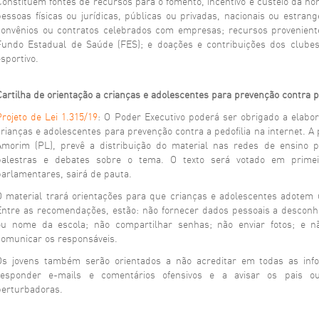
Constituem fontes de recursos para o fomento, incentivo e custeio da n
pessoas físicas ou jurídicas, públicas ou privadas, nacionais ou estran
convênios ou contratos celebrados com empresas; recursos provenient
Fundo Estadual de Saúde (FES); e doações e contribuições dos clubes
sportivo.
Cartilha de orientação a crianças e adolescentes para prevenção contra pe
Projeto de Lei 1.315/19
: O Poder Executivo poderá ser obrigado a elabor
crianças e adolescentes para prevenção contra a pedofilia na internet. A
Amorim (PL), prevê a distribuição do material nas redes de ensino 
palestras e debates sobre o tema. O texto será votado em prime
parlamentares, sairá de pauta.
O material trará orientações para que crianças e adolescentes adotem 
Entre as recomendações, estão: não fornecer dados pessoais a desconh
ou nome da escola; não compartilhar senhas; não enviar fotos; e n
comunicar os responsáveis.
Os jovens também serão orientados a não acreditar em todas as info
responder e-mails e comentários ofensivos e a avisar os pais o
perturbadoras.