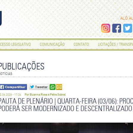
ALÔ A
CESSO LEGISLATIVO
COMUNICAÇÃO
CONTATO
LICITAÇÕES / TRANS
ENVIE POR E-MAIL
PUBLICAÇÕES
OTÍCIAS
Os campos que contém
são de preenchimento
obrigatório.
SEU NOME
2.06.2026 - 17:24
Por Buanna Rosa e Petra Sobral
PAUTA DE PLENÁRIO | QUARTA-FEIRA (03/06): PR
PODERÁ SER MODERNIZADO E DESCENTRALIZADO
SEU E-MAIL