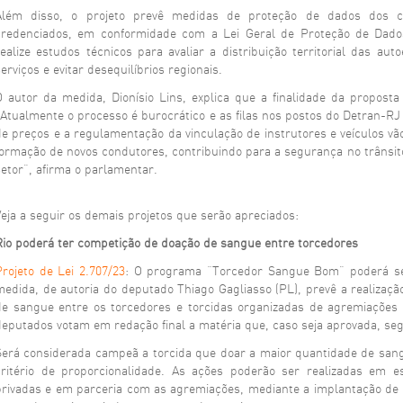
Além disso, o projeto prevê medidas de proteção de dados dos c
credenciados, em conformidade com a Lei Geral de Proteção de Dado
realize estudos técnicos para avaliar a distribuição territorial das a
erviços e evitar desequilíbrios regionais.
O autor da medida, Dionísio Lins, explica que a finalidade da propost
“Atualmente o processo é burocrático e as filas nos postos do Detran-R
de preços e a regulamentação da vinculação de instrutores e veículos v
formação de novos condutores, contribuindo para a segurança no trânsito 
setor”, afirma o parlamentar.
Veja a seguir os demais projetos que serão apreciados:
Rio poderá ter competição de doação de sangue entre torcedores
Projeto de Lei 2.707/23
: O programa “Torcedor Sangue Bom” poderá ser
medida, de autoria do deputado Thiago Gagliasso (PL), prevê a realiza
de sangue entre os torcedores e torcidas organizadas de agremiações
deputados votam em redação final a matéria que, caso seja aprovada, seg
Será considerada campeã a torcida que doar a maior quantidade de sang
critério de proporcionalidade. As ações poderão ser realizadas em e
privadas e em parceria com as agremiações, mediante a implantação de 