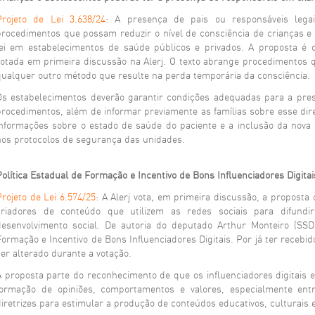
Projeto de Lei 3.638/24
: A presença de pais ou responsáveis lega
procedimentos que possam reduzir o nível de consciência de crianças e
lei em estabelecimentos de saúde públicos e privados. A proposta é
votada em primeira discussão na Alerj. O texto abrange procedimentos 
qualquer outro método que resulte na perda temporária da consciência.
Os estabelecimentos deverão garantir condições adequadas para a pr
procedimentos, além de informar previamente as famílias sobre esse dir
informações sobre o estado de saúde do paciente e a inclusão da nova 
nos protocolos de segurança das unidades.
Política Estadual de Formação e Incentivo de Bons Influenciadores Digitai
Projeto de Lei 6.574/25
: A Alerj vota, em primeira discussão, a proposta
criadores de conteúdo que utilizem as redes sociais para difundir
desenvolvimento social. De autoria do deputado Arthur Monteiro (SSD),
Formação e Incentivo de Bons Influenciadores Digitais. Por já ter receb
ser alterado durante a votação.
A proposta parte do reconhecimento de que os influenciadores digitais 
formação de opiniões, comportamentos e valores, especialmente entr
diretrizes para estimular a produção de conteúdos educativos, culturais 