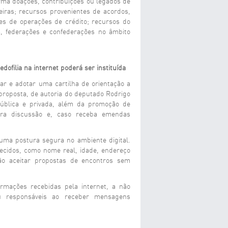
orma doações, contribuições ou legados de
geiras; recursos provenientes de acordos,
es de operações de crédito; recursos do
, federações e confederações no âmbito
dofilia na internet poderá ser instituída
ar e adotar uma cartilha de orientação a
 proposta, de autoria do deputado Rodrigo
pública e privada, além da promoção de
ira discussão e, caso receba emendas
uma postura segura no ambiente digital.
ecidos, como nome real, idade, endereço
ão aceitar propostas de encontros sem
rmações recebidas pela internet, a não
u responsáveis ao receber mensagens