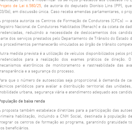
Habilitação (CNH) e modernizar os serviços prestados aos cidadãos no E
Projeto de Lei 6.580/25
, de autoria do deputado Dionísio Lins (PP), qu
(03/06), em discussão única. Caso receba emendas parlamentares, o proje
A proposta autoriza os Centros de Formação de Condutores (CFCs) — as
Registro Nacional de Condutores Habilitados (Renach) e da coleta de da
credenciadas, reduzindo a necessidade de deslocamentos dos candida
parte dos serviços prestados pelo Departamento de Trânsito do Estado d
os procedimentos permanecerão vinculados ao órgão de trânsito compet
Outra medida prevista é a utilização de veículos disponibilizados pelos p
credenciados para a realização dos exames práticos de direção. 
mecanismos eletrônicos de monitoramento e rastreabilidade das ava
transparência e a segurança do processo.
Para que o número de autoescolas seja proporcional à demanda de cad
técnicos periódicos para avaliar a distribuição territorial das unidad
mobilidade urbana, segurança viária e atendimento adequado aos candidat
População de baixa renda
A proposta também estabelece diretrizes para a participação das autoe
primeira habilitação, incluindo a CNH Social, destinada à população d
integrar os centros de formação ao programa, garantindo gratuidade tot
os beneficiários.