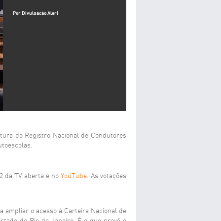
Por Divulgação Alerj
rtura do Registro Nacional de Condutores
utoescolas.
.2 da TV aberta e no
YouTube
. As votações
ampliar o acesso à Carteira Nacional de