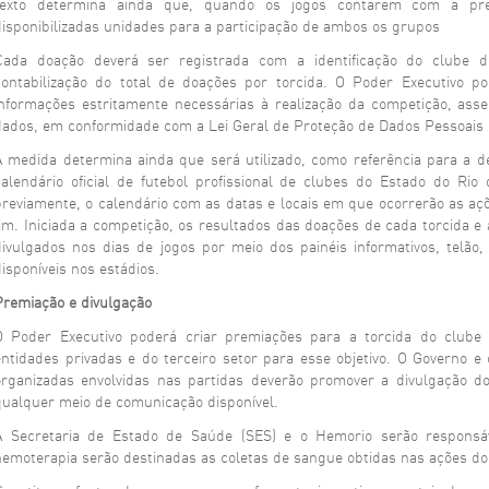
texto determina ainda que, quando os jogos contarem com a pre
disponibilizadas unidades para a participação de ambos os grupos
Cada doação deverá ser registrada com a identificação do clube d
contabilização do total de doações por torcida. O Poder Executivo
informações estritamente necessárias à realização da competição, asse
dados, em conformidade com a Lei Geral de Proteção de Dados Pessoais 
A medida determina ainda que será utilizado, como referência para a de
calendário oficial de futebol profissional de clubes do Estado do Rio 
previamente, o calendário com as datas e locais em que ocorrerão as açõ
fim. Iniciada a competição, os resultados das doações de cada torcida e 
divulgados nos dias de jogos por meio dos painéis informativos, telão,
disponíveis nos estádios.
Premiação e divulgação
O Poder Executivo poderá criar premiações para a torcida do clube
entidades privadas e do terceiro setor para esse objetivo. O Governo 
organizadas envolvidas nas partidas deverão promover a divulgação d
qualquer meio de comunicação disponível.
A Secretaria de Estado de Saúde (SES) e o Hemorio serão responsáv
hemoterapia serão destinadas as coletas de sangue obtidas nas ações d