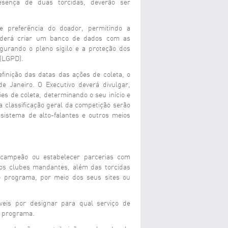
sença de duas torcidas, deverão ser
e preferência do doador, permitindo a
 poderá criar um banco de dados com as
gurando o pleno sigilo e a proteção dos
(LGPD).
finição das datas das ações de coleta, o
de Janeiro. O Executivo deverá divulgar,
es de coleta, determinando o seu início e
a classificação geral da competição serão
 sistema de alto-falantes e outros meios
 campeão ou estabelecer parcerias com
e os clubes mandantes, além das torcidas
o programa, por meio dos seus sites ou
eis por designar para qual serviço de
o programa.