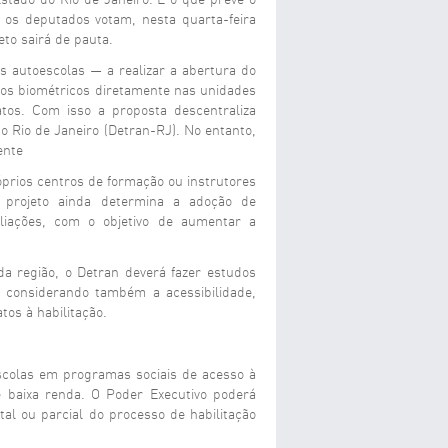
stado do Rio de Janeiro. É o que prevê o
e os deputados votam, nesta quarta-feira
to sairá de pauta.
 autoescolas — a realizar a abertura do
dos biométricos diretamente nas unidades
tos. Com isso a proposta descentraliza
o Rio de Janeiro (Detran-RJ). No entanto,
ente
róprios centros de formação ou instrutores
O projeto ainda determina a adoção de
liações, com o objetivo de aumentar a
a região, o Detran deverá fazer estudos
es, considerando também a acessibilidade,
os à habilitação.
scolas em programas sociais de acesso à
e baixa renda. O Poder Executivo poderá
al ou parcial do processo de habilitação