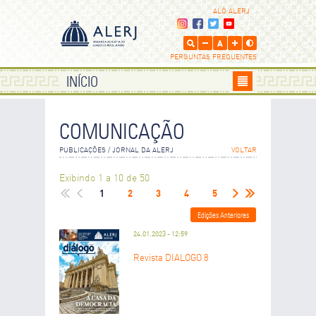
ALÔ ALERJ
PERGUNTAS FREQUENTES
INÍCIO
COMUNICAÇÃO
PUBLICAÇÕES / JORNAL DA ALERJ
VOLTAR
Exibindo 1 a 10 de 50
1
2
3
4
5
Edições Anteriores
24.01.2023 - 12:59
Revista DIÁLOGO 8