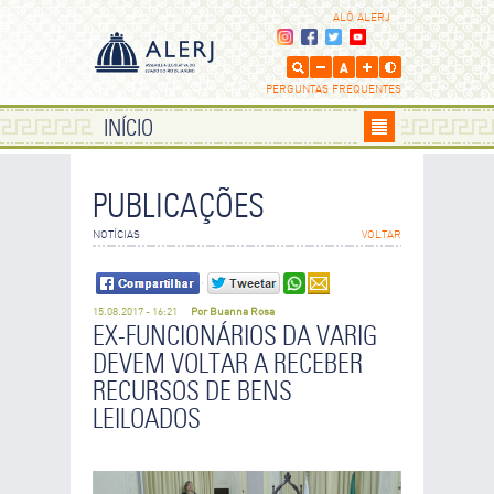
ALÔ ALERJ
PERGUNTAS FREQUENTES
INÍCIO
PUBLICAÇÕES
ENVIE POR E-MAIL
NOTÍCIAS
VOLTAR
Os campos que contém
são de preenchimento obrigatório.
15.08.2017 - 16:21
Por Buanna Rosa
SEU NOME
EX-FUNCIONÁRIOS DA VARIG
DEVEM VOLTAR A RECEBER
RECURSOS DE BENS
SEU E-MAIL
LEILOADOS