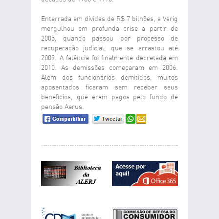
Enterrada em dívidas de R$ 7 bilhões, a Varig
mergulhou em profunda crise a partir de
2005, quando passou por processo de
recuperação judicial, que se arrastou até
2009. A falência foi finalmente decretada em
2010. As demissões começaram em 2006.
Além dos funcionários demitidos, muitos
aposentados ficaram sem receber seus
benefícios, que eram pagos pelo fundo de
pensão Aerus.