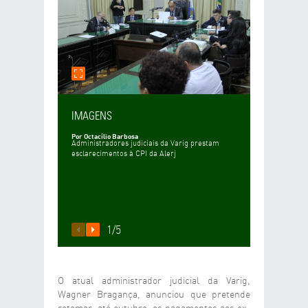
E-MAIL DO DESTINATÁRIO
DESEJA RECEBER UMA CÓPIA DA MENSAGEM?
SIM
NÃO
SEU COMENTÁRIO
IMAGENS
Por Octacílio Barbosa
Administradores judiciais da Varig prestam
esclarecimentos à CPI da Alerj
ENVIAR
LIMPAR
1
/
5
O atual administrador judicial da Varig,
Wagner Bragança, anunciou que pretende