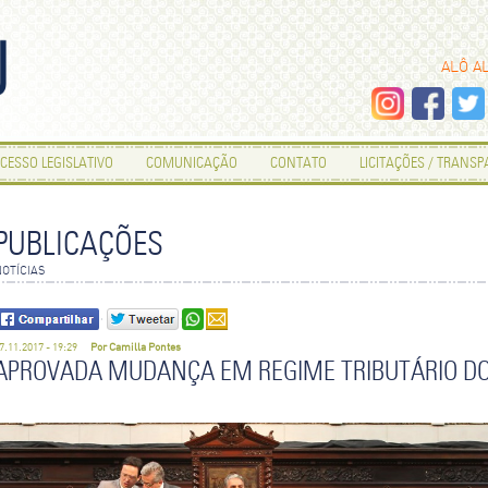
ALÔ A
CESSO LEGISLATIVO
COMUNICAÇÃO
CONTATO
LICITAÇÕES / TRANS
ENVIE POR E-MAIL
PUBLICAÇÕES
OTÍCIAS
Os campos que contém
são de preenchimento
obrigatório.
SEU NOME
7.11.2017 - 19:29
Por Camilla Pontes
APROVADA MUDANÇA EM REGIME TRIBUTÁRIO DO
SEU E-MAIL