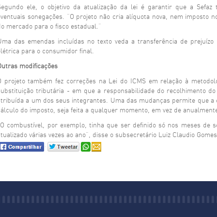
Segundo ele, o objetivo da atualização da lei é garantir que a Sefaz
eventuais sonegações. “O projeto não cria alíquota nova, nem imposto n
do mercado para o fisco estadual.”
Uma das emendas incluídas no texto veda a transferência de prejuízo
elétrica para o consumidor final.
Outras modificações
O projeto também fez correções na Lei do ICMS em relação à metodolo
substituição tributária - em que a responsabilidade do recolhimento d
atribuída a um dos seus integrantes. Uma das mudanças permite que a e
cálculo do imposto, seja feita a qualquer momento, em vez de anualment
“O combustível, por exemplo, tinha que ser definido só nos meses de
atualizado várias vezes ao ano”, disse o subsecretário Luiz Claudio Gomes