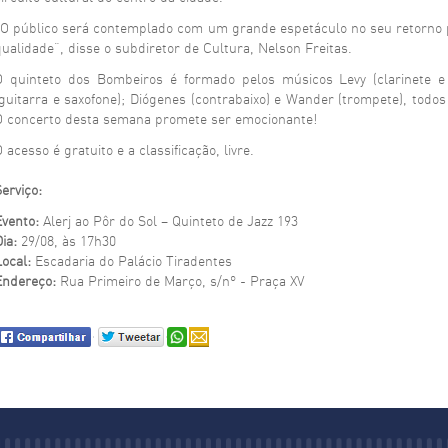
“O público será contemplado com um grande espetáculo no seu retorno p
qualidade”, disse o subdiretor de Cultura, Nelson Freitas.
O quinteto dos Bombeiros é formado pelos músicos Levy (clarinete e s
(guitarra e saxofone); Diógenes (contrabaixo) e Wander (trompete), tod
O concerto desta semana promete ser emocionante!
 acesso é gratuito e a classificação, livre.
erviço:
Evento:
Alerj ao Pôr do Sol – Quinteto de Jazz 193
ia:
29/08, às 17h30
Local:
Escadaria do Palácio Tiradentes
Endereço:
Rua Primeiro de Março, s/nº - Praça XV