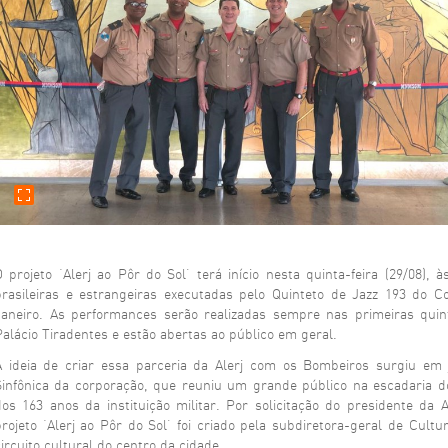
E-MAIL DO DESTINATÁRIO
DESEJA RECEBER UMA CÓPIA DA MENSAGEM?
SIM
NÃO
SEU COMENTÁRIO
O projeto ‘Alerj ao Pôr do Sol’ terá início nesta quinta-feira (29/08)
ENVIAR
LIMPAR
brasileiras e estrangeiras executadas pelo Quinteto de Jazz 193 do 
Janeiro. As performances serão realizadas sempre nas primeiras quin
Palácio Tiradentes e estão abertas ao público em geral.
A ideia de criar essa parceria da Alerj com os Bombeiros surgiu em
Sinfônica da corporação, que reuniu um grande público na escadaria 
dos 163 anos da instituição militar. Por solicitação do presidente da 
projeto ‘Alerj ao Pôr do Sol’ foi criado pela subdiretora-geral de Cult
circuito cultural do centro da cidade.