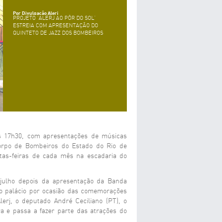
Por Divulgação Alerj
PROJETO 'ALERJ AO PÔR DO SOL'
ESTREIA COM APRESENTAÇÃO DO
QUINTETO DE JAZZ DOS BOMBEIROS
, às 17h30, com apresentações de músicas
Corpo de Bombeiros do Estado do Rio de
tas-feiras de cada mês na escadaria do
 julho depois da apresentação da Banda
do palácio por ocasião das comemorações
Alerj, o deputado André Ceciliano (PT), o
ura e passa a fazer parte das atrações do