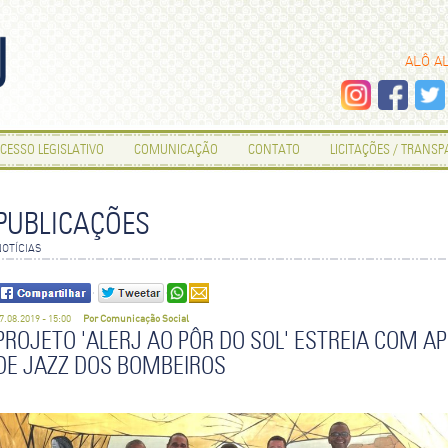
ALÔ A
CESSO LEGISLATIVO
COMUNICAÇÃO
CONTATO
LICITAÇÕES / TRANS
ENVIE POR E-MAIL
PUBLICAÇÕES
OTÍCIAS
Os campos que contém
são de preenchimento
obrigatório.
SEU NOME
7.08.2019 - 15:00
Por Comunicação Social
PROJETO 'ALERJ AO PÔR DO SOL' ESTREIA COM 
DE JAZZ DOS BOMBEIROS
SEU E-MAIL