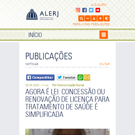
ALÔ ALERJ
PERGUNTAS FREQUENTES
INÍCIO
PUBLICAÇÕES
ENVIE POR E-MAIL
NOTÍCIAS
VOLTAR
Os campos que contém
são de preenchimento obrigatório.
28.05.2020 - 11:44
Por Comunicação Social
SEU NOME
AGORA É LEI: CONCESSÃO OU
RENOVAÇÃO DE LICENÇA PARA
TRATAMENTO DE SAÚDE É
SEU E-MAIL
SIMPLIFICADA