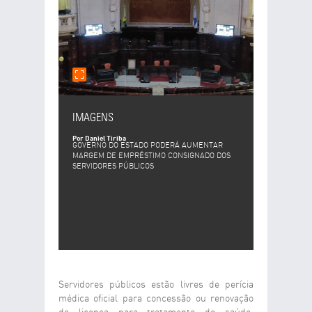
E-MAIL DO DESTINATÁRIO
DESEJA RECEBER UMA CÓPIA DA MENSAGEM?
SIM
NÃO
SEU COMENTÁRIO
IMAGENS
Por Daniel Tiriba
GOVERNO DO ESTADO PODERÁ AUMENTAR
MARGEM DE EMPRÉSTIMO CONSIGNADO DOS
SERVIDORES PÚBLICOS
ENVIAR
LIMPAR
Servidores públicos estão livres de perícia
médica oficial para concessão ou renovação