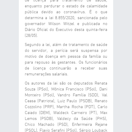
de licença para tratamento de saúde,
enquanto perdurar o estado de calamidade
pública devido ao coronavírus. É o que
determina a lei 8.855/2020, sancionada pelo
governador Wilson Witzel e publicada no
Diário Oficial do Executivo desta quinta-feira
(28/05).
Segundo a lei, além de tratamento de saúde
do servidor, a perícia será suspensa por
motivo de doença em pessoa da família ou
para repouso às gestantes. Os funcionários
de licença continuarão a receber suas
remunerações salariais.
Os autores da lei são os deputados Renata
Souza (PSol), Mônica Francisco (PSol), Dani
Monteiro (PSol), Vandro Família (SDD), Val
Ceasa (Patriota), Luiz Paulo (PSDB), Renato
Cozzolino (PRP), Martha Rocha (PDT), Carlo
Caiado (DEM), Waldeck Carneiro (PT), Max
Lemos (PSDB), Valdecy da Saúde (PHS),
Chico Machado (PSD), Enfermeira Rejane
(PSOL), Flavio Serafini (PSol), Sérgio Louback