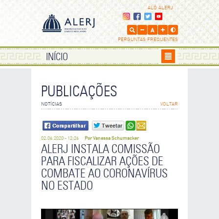
ALÔ ALERJ
PERGUNTAS FREQUENTES
INÍCIO
PUBLICAÇÕES
ENVIE POR E-MAIL
NOTÍCIAS
VOLTAR
Os campos que contém
são de preenchimento obrigatório.
02.06.2020 - 12:26
Por Vanessa Schumacker
SEU NOME
ALERJ INSTALA COMISSÃO
PARA FISCALIZAR AÇÕES DE
COMBATE AO CORONAVÍRUS
SEU E-MAIL
NO ESTADO