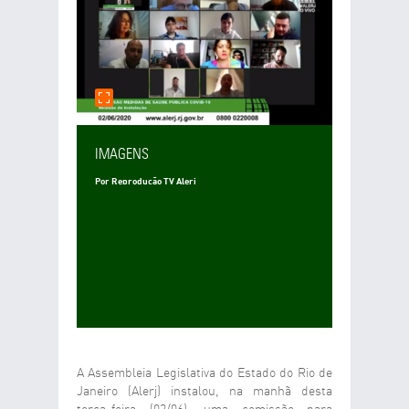
E-MAIL DO DESTINATÁRIO
DESEJA RECEBER UMA CÓPIA DA MENSAGEM?
SIM
NÃO
SEU COMENTÁRIO
IMAGENS
Por Reprodução TV Alerj
ENVIAR
LIMPAR
A Assembleia Legislativa do Estado do Rio de
Janeiro (Alerj) instalou, na manhã desta