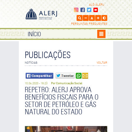
ALÔ ALERJ
PERGUNTAS FREQUENTES
INÍCIO
PUBLICAÇÕES
ENVIE POR E-MAIL
NOTÍCIAS
VOLTAR
Os campos que contém
são de preenchimento obrigatório.
10.06.2020 - 18:23
Por Comunicação Social
SEU NOME
REPETRO: ALERJ APROVA
BENEFÍCIOS FISCAIS PARA O
SETOR DE PETRÓLEO E GÁS
SEU E-MAIL
NATURAL DO ESTADO