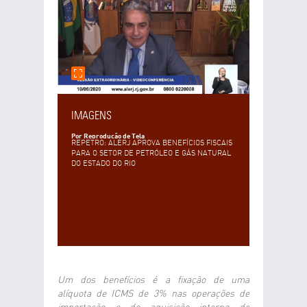
E-MAIL DO DESTINATÁRIO
DESEJA RECEBER UMA CÓPIA DA MENSAGEM?
SIM
NÃO
SEU COMENTÁRIO
IMAGENS
Por Reprodução de Tela
REPETRO: ALERJ APROVA BENEFÍCIOS FISCAIS
PARA O SETOR DE PETRÓLEO E GÁS NATURAL
DO ESTADO DO RIO
ENVIAR
LIMPAR
Um dos benefícios é a fixação de uma
alíquota de ICMS de 3% nas operações de