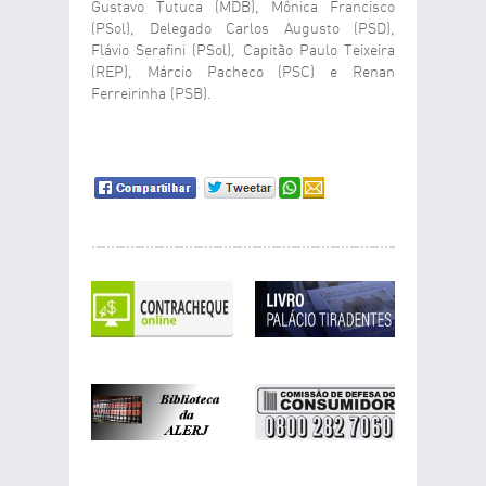
Gustavo Tutuca (MDB), Mônica Francisco
(PSol), Delegado Carlos Augusto (PSD),
Flávio Serafini (PSol), Capitão Paulo Teixeira
(REP), Márcio Pacheco (PSC) e Renan
Ferreirinha (PSB).