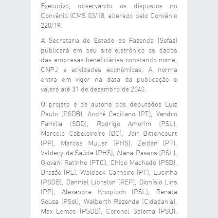
Executivo, observando os dispostos no
Convênio ICMS 03/18, alterado pelo Convênio
220/19.
A Secretaria de Estado de Fazenda (Sefaz)
publicará em seu site eletrônico os dados
das empresas beneficiárias constando nome,
CNPJ e atividades econômicas. A norma
entra em vigor na data da publicação e
valerá até 31 de dezembro de 2040.
O projeto é de autoria dos deputados Luiz
Paulo (PSDB), André Ceciliano (PT), Vandro
Família (SDD), Rodrigo Amorim (PSL),
Marcelo Cabeleireiro (DC), Jair Bittencourt
(PP), Marcos Muller (PHS), Zeidan (PT),
Valdecy da Saúde (PHS), Alana Passos (PSL),
Giovani Ratinho (PTC), Chico Machado (PSD),
Brazão (PL), Waldeck Carneiro (PT), Lucinha
(PSDB), Danniel Librelon (REP), Dionísio Lins
(PP), Alexandre Knoploch (PSL), Renata
Souza (PSol), Welberth Rezende (Cidadania),
Max Lemos (PSDB), Coronel Salema (PSD),