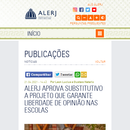
ALÔ ALERJ
PERGUNTAS FREQUENTES
INÍCIO
PUBLICAÇÕES
ENVIE POR E-MAIL
NOTÍCIAS
VOLTAR
Os campos que contém
são de preenchimento obrigatório.
21.04.2021 - 14:43
Por Leon Lucius e Gustavo Natario
SEU NOME
ALERJ APROVA SUBSTITUTIVO
A PROJETO QUE GARANTE
LIBERDADE DE OPINIÃO NAS
SEU E-MAIL
ESCOLAS