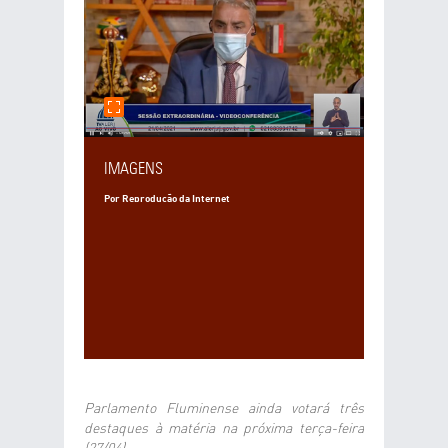
E-MAIL DO DESTINATÁRIO
DESEJA RECEBER UMA CÓPIA DA MENSAGEM?
SIM
NÃO
SEU COMENTÁRIO
IMAGENS
Por Reprodução da Internet
ENVIAR
LIMPAR
Parlamento Fluminense ainda votará três
destaques à matéria na próxima terça-feira