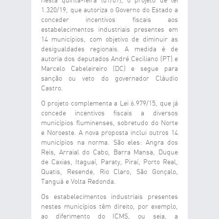
nesta quinta-feira (01/07), o projeto de lei
1.320/19, que autoriza o Governo do Estado a
conceder incentivos fiscais aos
estabelecimentos industriais presentes em
14 municípios, com objetivo de diminuir as
desigualdades regionais. A medida é de
autoria dos deputados André Ceciliano (PT) e
Marcelo Cabeleireiro (DC) e segue para
sanção ou veto do governador Cláudio
Castro.
O projeto complementa a Lei 6.979/15, que já
concede incentivos fiscais a diversos
municípios fluminenses, sobretudo do Norte
e Noroeste. A nova proposta inclui outros 14
municípios na norma. São eles: Angra dos
Reis, Arraial do Cabo, Barra Mansa, Duque
de Caxias, Itaguaí, Paraty, Piraí, Porto Real,
Quatis, Resende, Rio Claro, São Gonçalo,
Tanguá e Volta Redonda.
Os estabelecimentos industriais presentes
nestes municípios têm direito, por exemplo,
ao diferimento do ICMS, ou seja, a