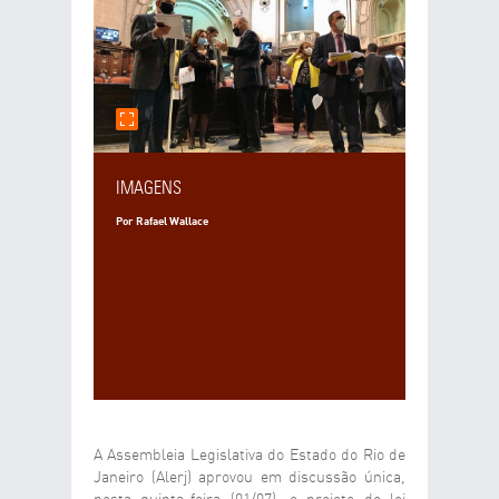
E-MAIL DO DESTINATÁRIO
DESEJA RECEBER UMA CÓPIA DA MENSAGEM?
SIM
NÃO
SEU COMENTÁRIO
IMAGENS
Por Rafael Wallace
ENVIAR
LIMPAR
A Assembleia Legislativa do Estado do Rio de
Janeiro (Alerj) aprovou em discussão única,