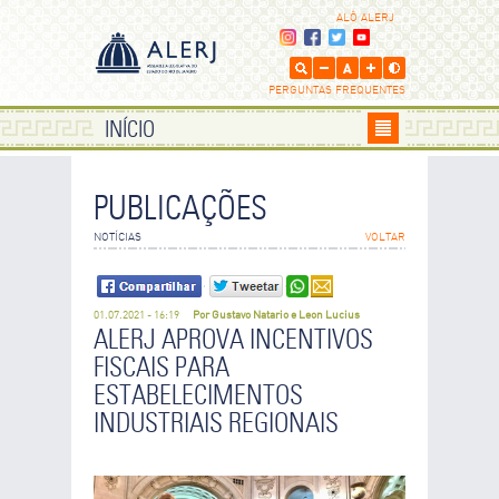
ALÔ ALERJ
PERGUNTAS FREQUENTES
INÍCIO
PUBLICAÇÕES
ENVIE POR E-MAIL
NOTÍCIAS
VOLTAR
Os campos que contém
são de preenchimento obrigatório.
01.07.2021 - 16:19
Por Gustavo Natario e Leon Lucius
SEU NOME
ALERJ APROVA INCENTIVOS
FISCAIS PARA
ESTABELECIMENTOS
SEU E-MAIL
INDUSTRIAIS REGIONAIS