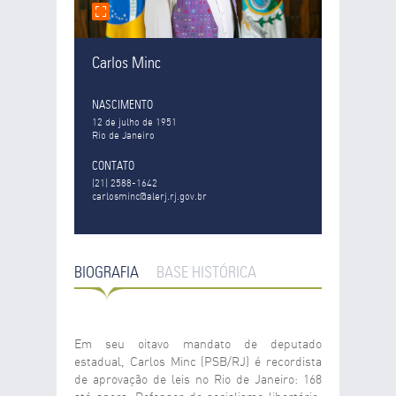
Carlos Minc
NASCIMENTO
12 de julho de 1951
Rio de Janeiro
CONTATO
(21) 2588-1642
carlosminc@alerj.rj.gov.br
BIOGRAFIA
BASE HISTÓRICA
Em seu oitavo mandato de deputado
estadual, Carlos Minc (PSB/RJ) é recordista
de aprovação de leis no Rio de Janeiro: 168