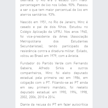
desmata. O Rio era o estado com maior
percentagem de lixo nos lixões: 90%. Passou
a ser o que tem maior percentual de lixo em
aterros sanitários: 93%.
Nascido em 1951, no Rio de Janeiro, Minc é
casado e pai de dois filhos. Estudou no
Colégio Aplicação da UFRJ. Nos anos 1960,
foi vice-presidente da Ames (Associação
Metropolitana dos Estudantes
Secundaristas), tendo participado da
resistência contra a ditadura militar. Exilado,
voltou ao Brasil em 1979, com a Anistia.
Fundador do Partido Verde com Fernando
Gabeira, Alfredo Sirkis e outros
companheiros, Minc foi eleito deputado
estadual pela primeira vez em 1986, em
coligação com o PT. Filiando-se ao PT ainda
em seu primeiro mandato, foi reeleito
deputado estadual em 1990, 1994, 1998,
2002, 2006, 2010 e 2014.
Diante da recusa do PT em fazer autocrítica