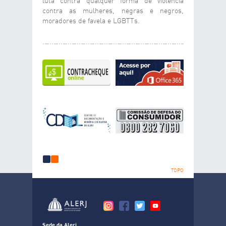
luta contra qualquer forma de violência
contra as mulheres, negras e negros,
moradores de favela e LGBTTs.
1
2
TOPO
Sede da Alerj