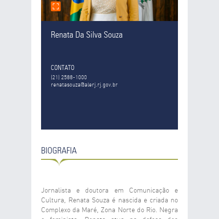
Renata Da Silva Souza
CONTATO
(21) 2588-1000
renatasouza@alerj.rj.gov.br
BIOGRAFIA
Jornalista e doutora em Comunicação e
Cultura, Renata Souza é nascida e criada no
Complexo da Maré, Zona Norte do Rio. Negra