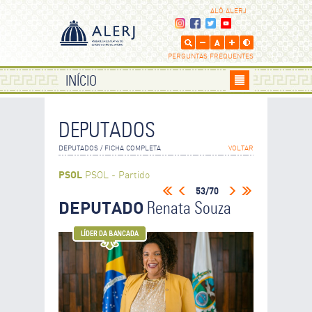
ALÔ ALERJ
PERGUNTAS FREQUENTES
INÍCIO
DEPUTADOS
DEPUTADOS / FICHA COMPLETA
VOLTAR
PSOL
PSOL - Partido
Socialismo e Liberdade
53/70
DEPUTADO
Renata Souza